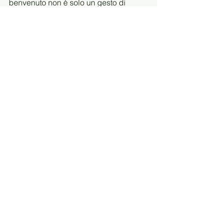
benvenuto non è solo un gesto di 
cortesia, ma un vero e proprio 
manifesto di intenti.
Esempio concreto:
Benvenuto nella nostra 
rete di innovatori 
sostenibili. Qui ogni 
scelta conta, ogni azione 
ha un impatto. Ti 
invitiamo a scoprire 
come possiamo insieme 
ridurre gli sprechi e 
valorizzare le risorse.
Dai il 