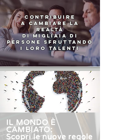
contribuire
A CAMBIARE LA
REALTà
DI MIGLIAIA DI
PERSONE SFRUTTANDO
I LORO TALENTI
IL MONDO È
CAMBIATO:
Scopri le nuove regole