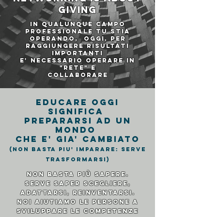
GIVING
IN QUALUNQUE CAMPO
PROFESSIONALE TU STIA
OPERANDO, oggi, per
raggiungere risultati
importanti
E' necessario OPERARE IN
"RETE" e
COLLABORARE
EDUCARE OGGI
SIGNIFICA
PREPARARSI AD UN
MONDO
CHE E' GIA' CAMBIATO
(non basta piu' imparare: serve
trasformarsi)
Non basta più sapere.
serve saper scegliere,
adattarsi, reinventarsi.
Noi aiutiamo le persone a
sviluppare le competenze