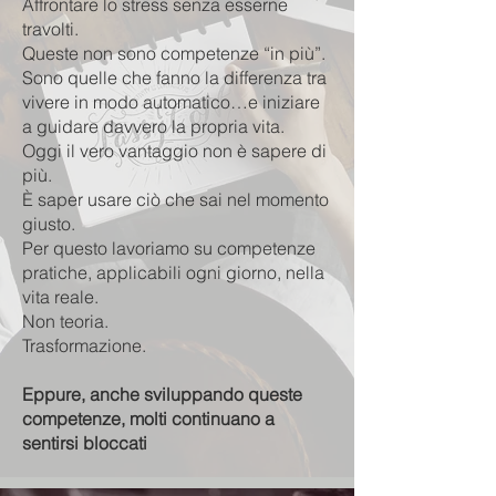
Affrontare lo stress senza esserne
travolti.
Queste non sono competenze “in più”.
Sono quelle che fanno la differenza tra
vivere in modo automatico…e iniziare
a guidare davvero la propria vita.
Oggi il vero vantaggio non è sapere di
più.
È saper usare ciò che sai nel momento
giusto.
Per questo lavoriamo su competenze
pratiche, applicabili ogni giorno, nella
vita reale.
Non teoria.
Trasformazione.
Eppure, anche sviluppando queste
competenze, molti continuano a
sentirsi bloccati