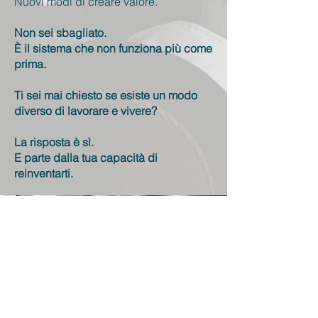
Nuovi modi di creare valore.
Non sei sbagliato.
È il sistema che non funziona più come
prima.
Ti sei mai chiesto se esiste un modo
diverso di lavorare e vivere?
La risposta è sì.
E parte dalla tua capacità di
reinventarti.
RIEDUCARE,