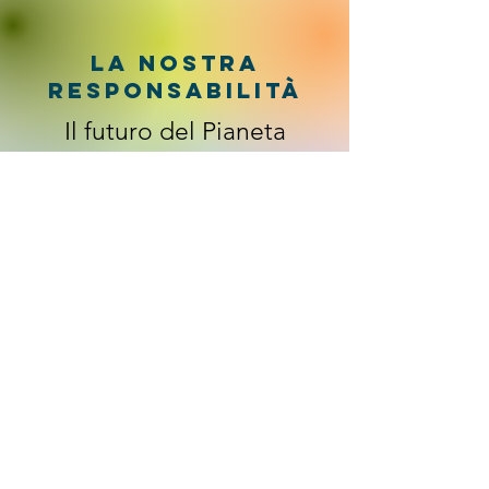
LA nostra
responsabilità
Il futuro del Pianeta
e della nostra Salute
si costruisce nelle
scelte di ogni giorno
INIZIA DA QUI
Ridurre la plastica.
Scegliere meglio.
Consumare in modo più
consapevole.