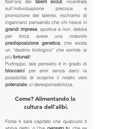
Nell’era dei 
talent scout
, incentrata 
sull’individuazione precoce e 
promozione del talento, rischiamo di 
ingannarci pensando che chi riesce in 
grandi imprese
, sportive e non, debba 
per forza avere una notevole 
predisposizione genetica
; che esista 
un “destino biologico” che sorride ai 
più 
fortunati
!
Purtroppo, tale pensiero è in grado di 
bloccarci
 per anni senza darci la 
possibilità di scoprire il nostro vero 
potenziale
; ci deresponsabilizza. 
Come? Alimentando la 
cultura dell’alibi
.
Forse ti sarà capitato che qualcuno ti 
abbia detto, o l’hai 
pensato tu
, che se 