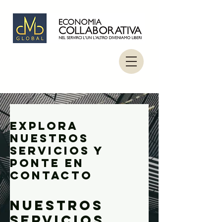
Explora
nuestros
servicios y
ponte en
contacto
Nuestros
servicios