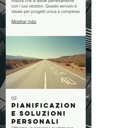
misura che si allinei perfettamente
con i tuoi obiettivi. Questo servizio è
ideale per progetti unica e complessi
che richiedono un approccio
Mostrar más
dedicato.
02.
Pianificazion
e Soluzioni
Personali
Offriamo un percorso guidato per