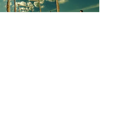
REEDUCAR,
REINVIERTE,
Creando Nuevas
Realidades
Te ayudaremos a transformar tus ideas
para crear nuevas realidades, para
obtener el mejor resultado de cada
una de tus decisiones.
Podrás olvidarte de los problemas
económicos y tendrás la oportunidad
de desarrollar tus talentos y trabajar
con pasión.
No importa si eres estudiante,
empresario, empleado, hombre o