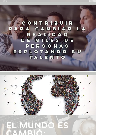
contribuir
PARA CAMBIAR LA
REALIDAD
DE MILES DE
PERSONAS
EXPLOTANDO SU
TALENTO
EL MUNDO ES
CAMBIÓ: