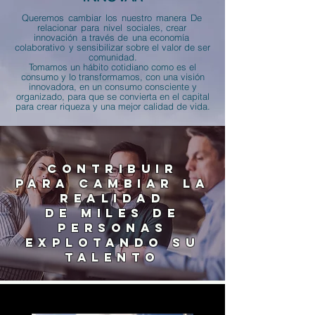
Queremos
cambiar
los
nuestro
manera
De
relacionar
para
nivel
sociales, crear
innovación
a través de
una economía
colaborativo
y sensibilizar sobre el valor de ser
comunidad.
Tomamos un hábito cotidiano como es el
consumo y lo transformamos, con una visión
innovadora, en un consumo consciente y
organizado, para que se convierta en el capital
para crear riqueza y una mejor calidad de vida.
contribuir
PARA CAMBIAR LA
REALIDAD
DE MILES DE
PERSONAS
EXPLOTANDO SU
TALENTO