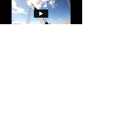
No creemos en esquemas para hacerse rico
rápidamente. Creemos solo en el compromiso, en
la creación de valor y en la importancia de ayudar
a los demás. Por eso, en lugar de garantizar la
riqueza (no queremos ni podemos hacerlo),
haremos algo mucho más importante para ti: te
ayudaremos a crear las condiciones para mejorar
la calidad de tu vida y la de los que te rodean. Si
tenemos éxito, la riqueza será solo una de las
muchas consecuencias.
Preguntanos para más información
Derechos de autor
©
2018
anexo
Derechos
Reservado
-
KAIZEN-MEJORA