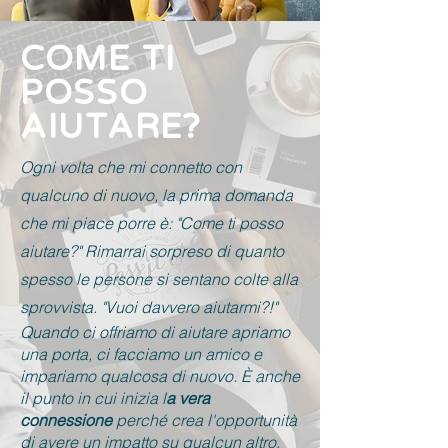
COME TI
POSSO
AIUTARE?
Ogni volta che mi connetto con
qualcuno di nuovo, la prima domanda
che mi piace porre è: "Come ti posso
aiutare?" Rimarrai sorpreso di quanto
spesso le persone si sentano colte alla
sprovvista. "Vuoi davvero aiutarmi?!"
Quando ci offriamo di aiutare apriamo
una porta, ci facciamo un amico e
impariamo qualcosa di nuovo. È anche
il punto in cui inizia l
a vera
connessione
perché crea l'opportunità
di avere un impatto su qualcun altro.