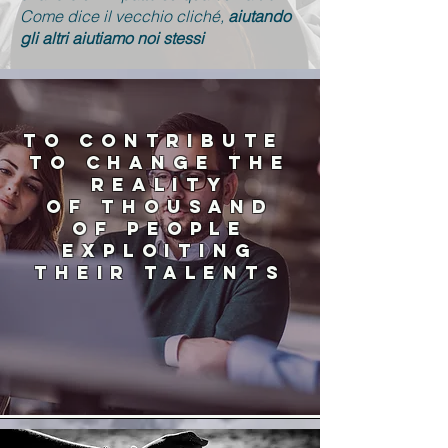
Come dice il vecchio cliché,
aiutando
gli altri aiutiamo noi stessi
TO CONTRIBUTE
TO CHANGE THE
REALITY
OF THOUSAND
OF PEOPLE
EXPLOITING
THEIR TALENTS