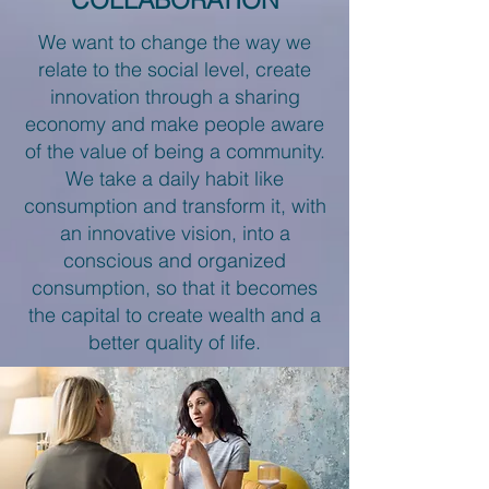
We want to change the way we
relate to the social level, create
innovation through a sharing
economy and make people aware
of the value of being a community.
We take a daily habit like
consumption and transform it, with
an innovative vision, into a
conscious and organized
consumption, so that it becomes
the capital to create wealth and a
better quality of life.