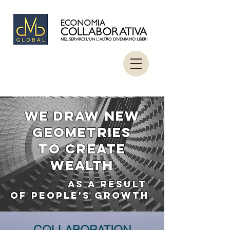
WE DRAW NEW
GEOMETRIES
TO CREATE
WEALTH
AS A RESULT
OF PEOPLE'S GROWTH
COLLABORATION