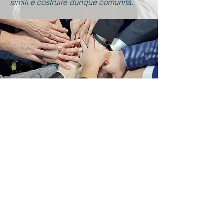
simili e costruire dunque comunità.
RIMANI
PRESENTE
Al di là dei social media, continua ad
essere presente nella vita delle
persone.
Condividi contenuti su argomenti che
ritieni possano essere utili, organizza
incontri per conoscere le altre persone