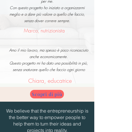
per me.
Con questo progetto ho iniziato a organizzarmi
meglio e a dare più valore a quello che faccio,
senza dover correre sempre.
Marco, nutrizionista
Amo il mio lavoro, ma spesso è poco riconosciuto
anche economicamente.
Questo progetto mi ha dato una possibilità in più,
senza snaturare quello che faccio ogni giorno
Chiara, educatrice
Scopri di più
We believe that the entrepreneurship is
the better way to empower people to
help them to turn their ideas and
projects into reality.