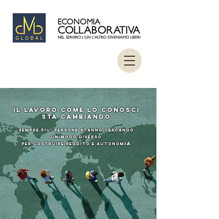
IL LAVORO come lo conosci
STA CAMBIANDO
sempre piu' persone stanno cercando
un modo diverso
ia
per costruire reddito e autonom