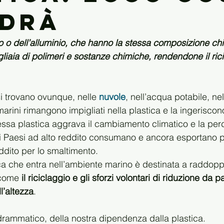
drà
ro o dell’alluminio, che hanno la stessa composizione chi
liaia di polimeri e sostanze chimiche, rendendone il ric
si trovano ovunque, nelle 
nuvole
, nell’acqua potabile, nel
arini rimangono impigliati nella plastica e la ingeriscono
essa plastica aggrava il cambiamento climatico e la perd
 i Paesi ad alto reddito consumano e ancora esportano p
ddito per lo smaltimento.
ca che entra nell’ambiente marino è destinata a raddoppi
 come 
il riciclaggio e gli sforzi volontari di riduzione da p
l’altezza
.
drammatico, della nostra dipendenza dalla plastica.