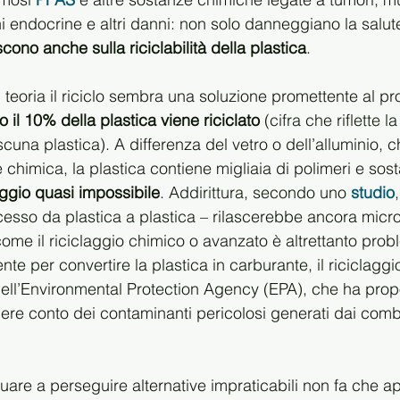
ni endocrine e altri danni: non solo danneggiano la salu
iscono anche sulla riciclabilità della plastica
.
teoria il riciclo sembra una soluzione promettente al pr
lo il 10% della plastica viene riciclato 
(cifra che riflette 
cuna plastica). A differenza del vetro o dell’alluminio, 
chimica, la plastica contiene migliaia di polimeri e sos
aggio quasi impossibile
. Addirittura, secondo uno 
studio
sso da plastica a plastica – rilascerebbe ancora micro
ome il riciclaggio chimico o avanzato è altrettanto prob
ente per convertire la plastica in carburante, il riciclagg
e dell’Environmental Protection Agency (EPA), che ha pro
nere conto dei contaminanti pericolosi generati dai combu
re a perseguire alternative impraticabili non fa che apri