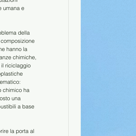
te umana e 
oblema della 
la composizione 
che hanno la 
tanze chimiche, 
, il riciclaggio 
plastiche 
lematico: 
io chimico ha 
posto una 
stibili a base 
re la porta al 