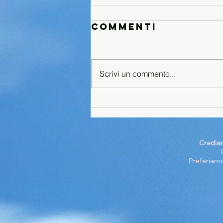
Commenti
Scrivi un commento...
Il Manifesto
dell'Economia
Collaborativa
Crediam
Preferiamo