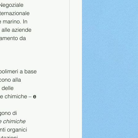
 Negoziale 
ternazionale 
 marino. In 
 alle aziende 
inamento da 
polimeri a base 
cono alla 
 delle 
ze chimiche –
 e 
gono di 
e chimiche 
ti organici 
tazioni 