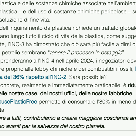
 plastica e delle sostanze chimiche associate nell’ambien
plastica – e dell’uso di sostanze chimiche pericolose – 
oluzione di fine vita.
ell’inquinamento da plastica richiede un trattato globale
ano lungo tutto il ciclo di vita della plastica, come sugge
e, l’INC-3 ha dimostrato che ciò sarà più facile a dirsi ch
i petrolio sembrano “
tenere il processo in ostaggio
”.
iprenderanno all’INC-4 nell’aprile 2024, i negoziatori do
 proprio alle lobby chimiche e dei combustibili fossili, 
a del 36% rispetto all’INC-2
. Sarà possibile?
concrete, realmente e immediatamente praticabile, è 
rid
elle nostre case, dei nostri uffici, delle nostre fabbriche.
usePlasticFree
 permette di consumare l'80% in meno de
ta.
e a tutti, contribuiamo a creare maggiore coscienza am
o avanti per la salvezza del nostro pianeta.