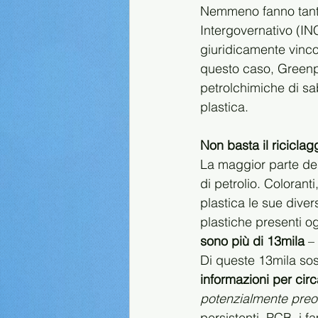
Nemmeno fanno tanto
Intergovernativo (IN
giuridicamente vinco
questo caso, Greenpe
petrolchimiche di sab
plastica.
Non basta il riciclag
La maggior parte dell
di petrolio. Coloranti,
plastica le sue diver
plastiche presenti o
sono più di 13mila
 –
Di queste 13mila sos
informazioni per cir
potenzialmente preo
persistenti, PCB, i f