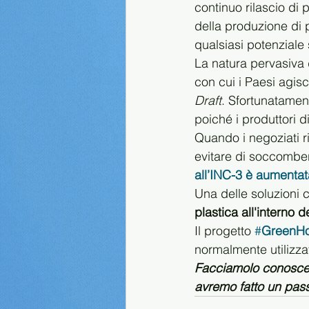
continuo rilascio di
della produzione di 
qualsiasi potenziale s
La natura pervasiva d
con cui i Paesi agisc
Draft
. Sfortunatament
poiché i produttori d
Quando i negoziati r
evitare di soccombere
all’INC-3 è aumentat
Una delle soluzioni 
plastica all'interno d
Il progetto 
#
GreenHo
normalmente utilizza
Facciamolo conoscer
avremo fatto un pass