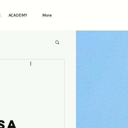
E
ACADEMY
More
n
sa