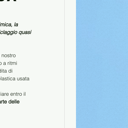
mica, la 
iclaggio quasi 
 nostro 
 a ritmi 
ita di 
lastica usata 
are entro il 
arte delle 