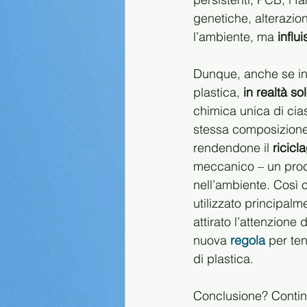
genetiche, alterazio
l’ambiente, ma 
influ
Dunque, anche se in 
plastica,
 in realtà so
chimica unica di cias
stessa composizione 
rendendone il 
ricicl
meccanico – un proce
nell’ambiente. Così c
utilizzato principalm
attirato l’attenzion
nuova 
regola
 per te
di plastica.
Conclusione? Continua