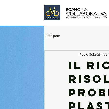
Tutti i post
Paolo Sola
26 nov
Il r
riso
prob
plas