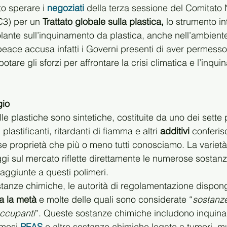
 sperare i 
negoziati
 della terza sessione del Comitato
C3) per un 
Trattato globale sulla plastica,
 lo strumento in
lante sull’inquinamento da plastica, anche nell’ambiente
ace accusa infatti i Governi presenti di aver permesso
otare gli sforzi per affrontare la crisi climatica e l’inqu
gio
e plastiche sono sintetiche, costituite da uno dei sette 
 plastificanti, ritardanti di fiamma e altri 
additivi
 conferis
se proprietà che più o meno tutti conosciamo. La varietà
ggi sul mercato riflette direttamente le numerose sostan
 aggiunte a questi polimeri.
tanze chimiche, le autorità di regolamentazione dispon
ca la metà
 e molte delle quali sono considerate “
sostanz
ccupanti
”. Queste sostanze chimiche includono inquinan
amosi 
PFAS
 e altre sostanze chimiche legate a tumori, mu