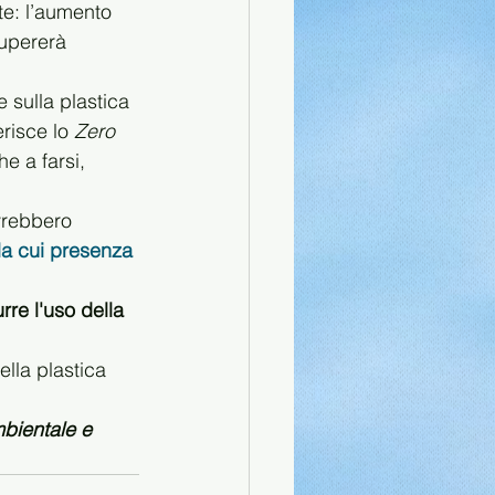
te: l’aumento 
supererà 
 sulla plastica 
risce lo 
Zero 
e a farsi, 
vrebbero 
la cui presenza 
urre l'uso della 
lla plastica 
bientale e 