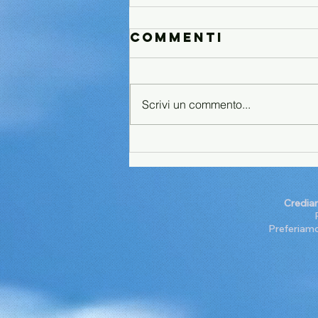
Commenti
Scrivi un commento...
Il Manifesto
dell'Economia
Collaborativa
Crediam
Preferiamo