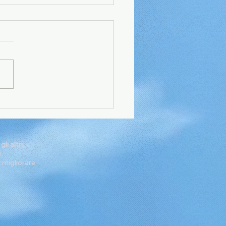
 priorità non
ntono
i altri.
.
r migliorare