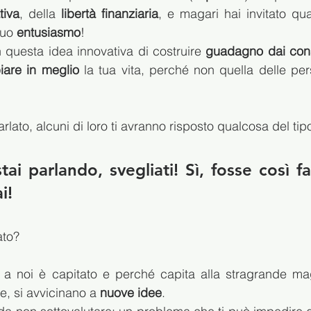
tiva
, della 
libertà finanziaria
, e magari hai invitato qua
uo 
entusiasmo
!
 questa idea innovativa di costruire 
guadagno dai con
are in meglio
 la tua vita, perché non quella delle per
lato, alcuni di loro ti avranno risposto qualcosa del tip
ai parlando, svegliati! Sì, fosse così fac
i!
ato?
 a noi è capitato e perché capita alla stragrande mag
, si avvicinano a 
nuove idee
.