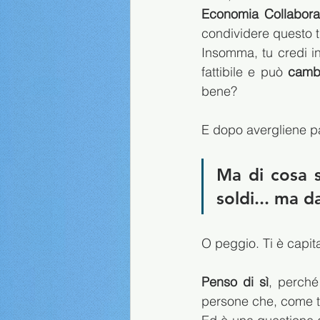
Economia Collabora
condividere questo t
Insomma, tu credi in
fattibile e può 
cambi
bene? 
E dopo avergliene par
Ma di cosa st
soldi... ma da
O peggio. Ti è capit
Penso di sì
, perché
persone che, come te