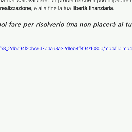
a non sottovalutare: un problema che ti può impedire di
realizzazione
, e alla fine la tua 
libertà finanziaria
.
oi fare per risolverlo (ma non piacerà ai tu
ae0f58_2dbe94f20bc947c4aa8a22dfeb4ff494/1080p/mp4/file.mp4