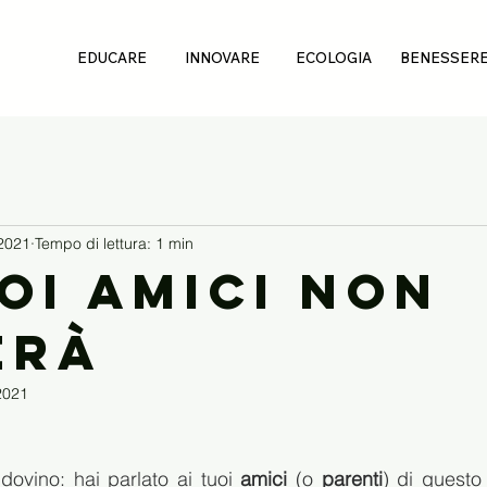
EDUCARE
INNOVARE
ECOLOGIA
BENESSER
2021
Tempo di lettura: 1 min
uoi amici non
erà
2021
ovino: hai parlato ai tuoi 
amici
 (o 
parenti
) di questo