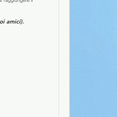
 raggiungere il 
oi amici).