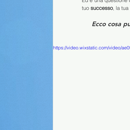
Ed è una questione d
tuo 
successo
, la tua 
Ecco cosa pu
https://video.wixstatic.com/video/