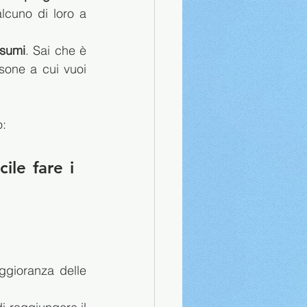
lcuno di loro a 
sumi
. Sai che è 
sone a cui vuoi 
o:
ile fare i 
gioranza delle 